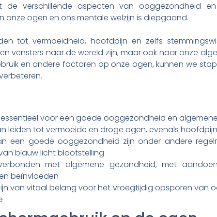
kent de verschillende aspecten van ooggezondheid e
n onze ogen en ons mentale welzijn is diepgaand.
en tot vermoeidheid, hoofdpijn en zelfs stemmingswis
een vensters naar de wereld zijn, maar ook naar onze al
ebruik en andere factoren op onze ogen, kunnen we s
 verbeteren.
 is essentieel voor een goede ooggezondheid en algeme
n leiden tot vermoeide en droge ogen, evenals hoofdpi
an een goede ooggezondheid zijn onder andere regel
an blauw licht blootstelling
verbonden met algemene gezondheid, met aandoeni
nen beïnvloeden
ijn van vitaal belang voor het vroegtijdig opsporen va
e