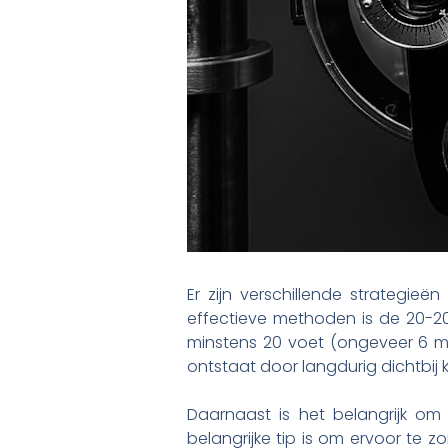
Er zijn verschillende strateg
effectieve methoden is de 20-20-
minstens 20 voet (ongeveer 6 m
ontstaat door langdurig dichtbij ki
Daarnaast is het belangrijk o
belangrijke tip is om ervoor te z