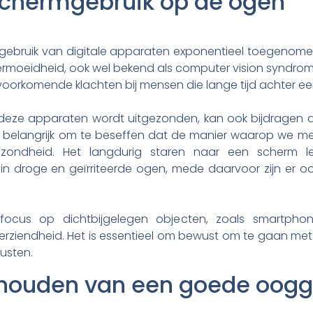
schermgebruik op de ogen
gebruik van digitale apparaten exponentieel toegenomen. 
vermoeidheid, ook wel bekend als computer vision syndr
lvoorkomende klachten bij mensen die lange tijd achter ee
r deze apparaten wordt uitgezonden, kan ook bijdragen
 is belangrijk om te beseffen dat de manier waarop we
zondheid. Het langdurig staren naar een scherm le
t in droge en geïrriteerde ogen, mede daarvoor zijn er 
ocus op dichtbijgelegen objecten, zoals smartphon
verziendheid. Het is essentieel om bewust om te gaan me
rusten.
behouden van een goede oog