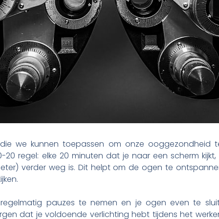
ieën die we kunnen toepassen om onze ooggezondheid
20 regel: elke 20 minuten dat je naar een scherm kijkt, 
eter) verder weg is. Dit helpt om de ogen te ontspanne
jken.
m regelmatig pauzes te nemen en je ogen even te slui
orgen dat je voldoende verlichting hebt tijdens het werken