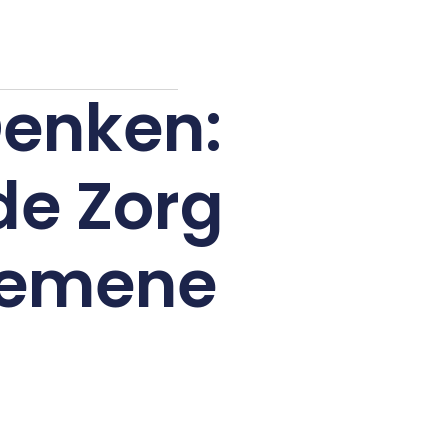
Denken:
de Zorg
gemene