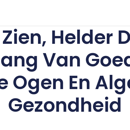
 Zien, Helder 
lang Van Goe
Je Ogen En Al
Gezondheid