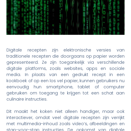
Digitale recepten zijn elektronische versies van
traditionele recepten die doorgaans op papier worden
gepresenteerd. Ze zijn toegankelijk via verschillende
digitale platforms, zoals websites, apps en sociale
media. In plaats van een gedrukt recept in een
kookboek of op een los vel papier, kunnen gebruikers nu
eenvoudig hun smartphone, tablet of computer
gebruiken om toegang te krijgen tot een schat aan
culinaire instructies.
Dit maakt het koken niet alleen handiger, maar ook
interactiever, omdat veel digitale recepten zijn verrijkt
met multimedia-inhoud zoals video’s, afbeeldingen en
stap-voor-stap instructies. De opkomst van digitale